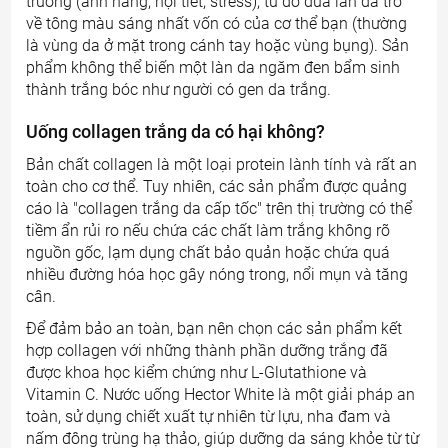
trường (ánh nắng, nội tiết, stress), từ đó đưa làn da trở
về tông màu sáng nhất vốn có của cơ thể bạn (thường
là vùng da ở mặt trong cánh tay hoặc vùng bụng). Sản
phẩm không thể biến một làn da ngăm đen bẩm sinh
thành trắng bóc như người có gen da trắng.
Uống collagen trắng da có hại không?
Bản chất collagen là một loại protein lành tính và rất an
toàn cho cơ thể. Tuy nhiên, các sản phẩm được quảng
cáo là "collagen trắng da cấp tốc" trên thị trường có thể
tiềm ẩn rủi ro nếu chứa các chất làm trắng không rõ
nguồn gốc, lạm dụng chất bảo quản hoặc chứa quá
nhiều đường hóa học gây nóng trong, nổi mụn và tăng
cân.
Để đảm bảo an toàn, bạn nên chọn các sản phẩm kết
hợp collagen với những thành phần dưỡng trắng đã
được khoa học kiểm chứng như L-Glutathione và
Vitamin C. Nước uống Hector White là một giải pháp an
toàn, sử dụng chiết xuất tự nhiên từ lựu, nha đam và
nấm đông trùng hạ thảo, giúp dưỡng da sáng khỏe từ từ