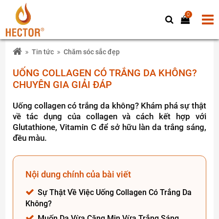
0
Tin tức
Chăm sóc sắc đẹp
UỐNG COLLAGEN CÓ TRẮNG DA KHÔNG?
CHUYÊN GIA GIẢI ĐÁP
Uống collagen có trắng da không? Khám phá sự thật
về tác dụng của collagen và cách kết hợp với
Glutathione, Vitamin C để sở hữu làn da trắng sáng,
đều màu.
Nội dung chính của bài viết
Sự Thật Về Việc Uống Collagen Có Trắng Da
Không?
Muốn Da Vừa Căng Mịn Vừa Trắng Sáng,