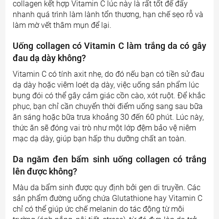
collagen kết hợp Vitamin C lúc này là rất tốt để đẩy
nhanh quá trình làm lành tổn thương, hạn chế sẹo rỗ và
làm mờ vết thâm mụn để lại.
Uống collagen có Vitamin C làm trắng da có gây
đau dạ dày không?
Vitamin C có tính axit nhẹ, do đó nếu bạn có tiền sử đau
dạ dày hoặc viêm loét dạ dày, việc uống sản phẩm lúc
bụng đói có thể gây cảm giác cồn cào, xót ruột. Để khắc
phục, bạn chỉ cần chuyển thời điểm uống sang sau bữa
ăn sáng hoặc bữa trưa khoảng 30 đến 60 phút. Lúc này,
thức ăn sẽ đóng vai trò như một lớp đệm bảo vệ niêm
mạc dạ dày, giúp bạn hấp thu dưỡng chất an toàn.
Da ngăm đen bẩm sinh uống collagen có trắng
lên được không?
Màu da bẩm sinh được quy định bởi gen di truyền. Các
sản phẩm đường uống chứa Glutathione hay Vitamin C
chỉ có thể giúp ức chế melanin do tác động từ môi