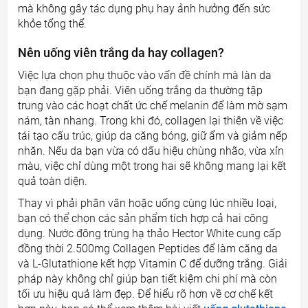
mà không gây tác dụng phụ hay ảnh hưởng đến sức
khỏe tổng thể.
Nên uống viên trắng da hay collagen?
Việc lựa chọn phụ thuộc vào vấn đề chính mà làn da
bạn đang gặp phải. Viên uống trắng da thường tập
trung vào các hoạt chất ức chế melanin để làm mờ sạm
nám, tàn nhang. Trong khi đó, collagen lại thiên về việc
tái tạo cấu trúc, giúp da căng bóng, giữ ẩm và giảm nếp
nhăn. Nếu da bạn vừa có dấu hiệu chùng nhão, vừa xỉn
màu, việc chỉ dùng một trong hai sẽ không mang lại kết
quả toàn diện.
Thay vì phải phân vân hoặc uống cùng lúc nhiều loại,
bạn có thể chọn các sản phẩm tích hợp cả hai công
dụng. Nước đông trùng hạ thảo Hector White cung cấp
đồng thời 2.500mg Collagen Peptides để làm căng da
và L-Glutathione kết hợp Vitamin C để dưỡng trắng. Giải
pháp này không chỉ giúp bạn tiết kiệm chi phí mà còn
tối ưu hiệu quả làm đẹp. Để hiểu rõ hơn về cơ chế kết