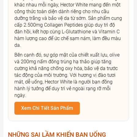
khác nhau mỗi ngày, Hector White mang đến một
công thức toàn diện dành riêng cho nhu cầu
dưỡng trắng và bảo vệ da từ sớm. Sản phẩm cung
cấp 2.500mg Collagen Peptides giúp duy trì độ
đàn hồi, kết hợp cùng L-Glutathione và Vitamin C
hàm lượng cao để ức chế sạm nám, làm đều màu
da.
Bên cạnh đó, sự góp mặt của chiết xuất lựu, olive
và 200mg nấm đông trùng hạ thảo giúp tăng
cường khả năng chống oxy hóa, bảo vệ da trước
tác động của môi trường. Với hương vị đào tươi
mát, dễ uống, Hector White là người bạn đồng
hành lý tưởng để duy trì vẻ ngoài rạng rỡ mỗi
ngày.
Xem Chi Tiết Sản Phẩm
NHỮNG SAI LẦM KHIẾN BẠN UỐNG