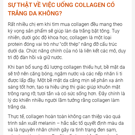
SỰ THẬT VỀ VIỆC UỐNG COLLAGEN CÓ
TRẮNG DA KHÔNG?
Rất nhiều chị em khi tìm mua collagen đều mang theo
kỳ vọng sản phẩm sẽ giúp làn da trắng bật tông. Tuy
nhiên, dưới góc độ khoa học, collagen là một loại
protein đóng vai trò như "cốt thép" nâng đỡ cấu trúc
dưới da. Chức năng chính của nó là liên kết các mô, duy
trì độ đàn hồi và giữ nước.
Khi bạn bổ sung đủ lượng collagen thiếu hụt, bề mặt da
sẽ trở nên căng bóng, ngậm nước và các nếp nhăn li ti
được lấp đầy. Một bề mặt da căng mịn sẽ phản xạ ánh
sáng tốt hơn, tạo ra hiệu ứng thị giác giúp khuôn mặt
trông rạng rỡ, tươi tắn và có sức sống hơn. Đây chính là
lý do khiến nhiều người lầm tưởng rằng collagen làm
trắng da.
Thực tế, collagen hoàn toàn không can thiệp vào quá
trình sản xuất melanin – hắc sắc tố quyết định màu da
và là nguyên nhân chính gây ra tình trạng đen sạm,