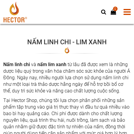
0
NẤM LINH CHI - LIM XANH
Nấm linh chi
và
nấm lim xanh
từ lâu đã được xem là những
dược liệu quý trong văn hóa chăm sóc sức khỏe của người Á
Đông. Ngày nay, nhiều người lựa chọn sử dụng nấm linh chi
như một loại trà thảo dược hằng ngày để hỗ trợ bồi bổ cơ
thể, duy trì sức khỏe và nâng cao chất lượng cuộc sống.
Tại Hector Shop, chúng tôi lựa chọn phân phối những sản
phẩm tập trung vào giá trị thực thay vì đầu tư quá nhiều vào
bao bì hay quảng cáo. Chi phí được dành cho chất lượng
nguyên liệu, quá trình thu hái, nuôi trồng, làm sạch và bảo
quản nhằm giữ được đặc tính tự nhiên của nấm, đồng thời
giúp người dùng tiếp cận sản phẩm với mức giá hợp lý hơn.