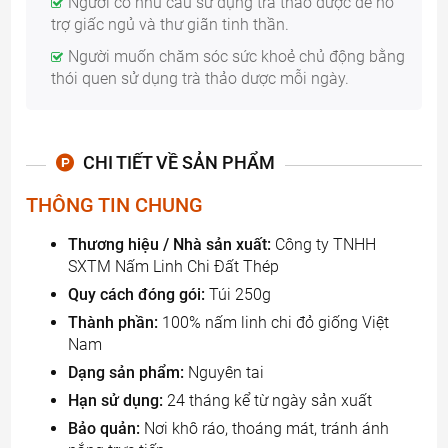
Người có nhu cầu sử dụng trà thảo dược để hỗ
trợ giấc ngủ và thư giãn tinh thần.
Người muốn chăm sóc sức khoẻ chủ động bằng
thói quen sử dụng trà thảo dược mỗi ngày.
CHI TIẾT VỀ SẢN PHẨM
THÔNG TIN CHUNG
Thương hiệu / Nhà sản xuất:
Công ty TNHH
SXTM Nấm Linh Chi Đất Thép
Quy cách đóng gói:
Túi 250g
Thành phần:
100% nấm linh chi đỏ giống Việt
Nam
Dạng sản phẩm:
Nguyên tai
Hạn sử dụng:
24 tháng kể từ ngày sản xuất
Bảo quản:
Nơi khô ráo, thoáng mát, tránh ánh