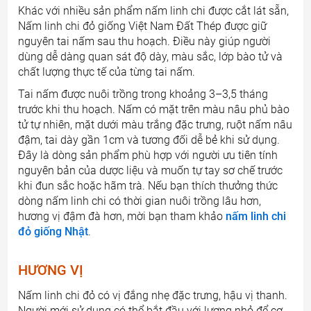
Khác với nhiều sản phẩm nấm linh chi được cắt lát sẵn,
Nấm linh chi đỏ giống Việt Nam Đất Thép được giữ
nguyên tai nấm sau thu hoạch. Điều này giúp người
dùng dễ dàng quan sát độ dày, màu sắc, lớp bào tử và
chất lượng thực tế của từng tai nấm.
Tai nấm được nuôi trồng trong khoảng 3–3,5 tháng
trước khi thu hoạch. Nấm có mặt trên màu nâu phủ bào
tử tự nhiên, mặt dưới màu trắng đặc trưng, ruột nấm nâu
đậm, tai dày gần 1cm và tương đối dễ bẻ khi sử dụng.
Đây là dòng sản phẩm phù hợp với người ưu tiên tính
nguyên bản của dược liệu và muốn tự tay sơ chế trước
khi đun sắc hoặc hãm trà. Nếu bạn thích thưởng thức
dòng nấm linh chi có thời gian nuôi trồng lâu hơn,
hương vị đậm đà hơn, mời bạn tham khảo
nấm linh chi
đỏ giống Nhật
.
HƯƠNG VỊ
Nấm linh chi đỏ có vị đắng nhẹ đặc trưng, hậu vị thanh.
Người mới sử dụng có thể bắt đầu với lượng nhỏ để cơ