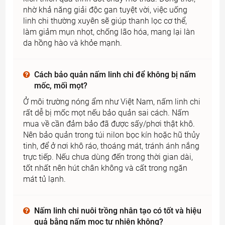
nhờ khả năng giải độc gan tuyệt vời, việc uống
linh chi thường xuyên sẽ giúp thanh lọc cơ thể,
làm giảm mụn nhọt, chống lão hóa, mang lại làn
da hồng hào và khỏe mạnh.
Cách bảo quản nấm linh chi để không bị nấm
mốc, mối mọt?
Ở môi trường nóng ẩm như Việt Nam, nấm linh chi
rất dễ bị mốc mọt nếu bảo quản sai cách. Nấm
mua về cần đảm bảo đã được sấy/phơi thật khô.
Nên bảo quản trong túi nilon bọc kín hoặc hũ thủy
tinh, để ở nơi khô ráo, thoáng mát, tránh ánh nắng
trực tiếp. Nếu chưa dùng đến trong thời gian dài,
tốt nhất nên hút chân không và cất trong ngăn
mát tủ lạnh.
Nấm linh chi nuôi trồng nhân tạo có tốt và hiệu
quả bằng nấm mọc tự nhiên không?