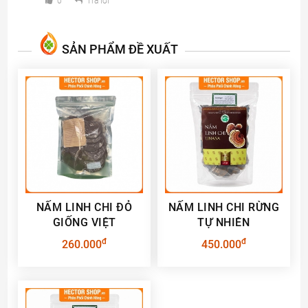
0
Trả lời
SẢN PHẨM ĐỀ XUẤT
NẤM LINH CHI ĐỎ
NẤM LINH CHI RỪNG
GIỐNG VIỆT
TỰ NHIÊN
đ
đ
260.000
450.000