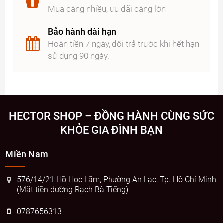
Mua càng nhiều, ưu đãi càng lớn
Bảo hành dài hạn
Hoàn tiền 7 ngày, đổi trả trước khi hết hạn
sử dụng 90 ngày.
HECTOR SHOP – ĐỒNG HÀNH CÙNG SỨC
KHỎE GIA ĐÌNH BẠN
Miền Nam
576/14/21 Hồ Học Lãm, Phường An Lạc, Tp. Hồ Chí Minh
(Mặt tiền đường Rạch Bà Tiếng)
0787656313