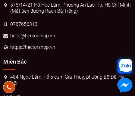
576/14/21 Hồ Học Lãm, Phường An Lạc, Tp. Hồ Chí Minh
(Mặt tiền đường Rạch Bà Tiếng)
0787656313
hello@hectorshop.vn
https://hectorshop.vn
Miền Bắc
484 Ngọc Lâm, Tổ 5 cụm Gia Thuỵ, phường Bồ Đề, Hà
Nội
Miền Trung
7 Nguyễn Thế Lộc, Phường Sơn Trà, Đà Nẵng
Hỗ trợ