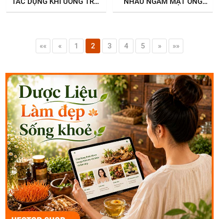
TÁC DỤNG KHI UỐNG TRÁI
NHÀU NGÂM MẬT ONG
NHÀU NGÂM RƯỢU
ĐỐI VỚI SỨC KHỎE
««
«
1
2
3
4
5
»
»»