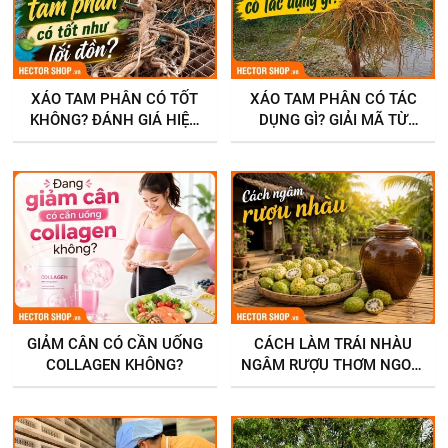
XÁO TAM PHÂN CÓ TỐT
XÁO TAM PHÂN CÓ TÁC
KHÔNG? ĐÁNH GIÁ HIỆU
DỤNG GÌ? GIẢI MÃ TỪ
QUẢ TỪ CHUYÊN GIA
ĐÔNG Y ĐẾN KHOA HỌC
GIẢM CÂN CÓ CẦN UỐNG
CÁCH LÀM TRÁI NHÀU
COLLAGEN KHÔNG?
NGÂM RƯỢU THƠM NGON,
ĐÚNG CÁCH