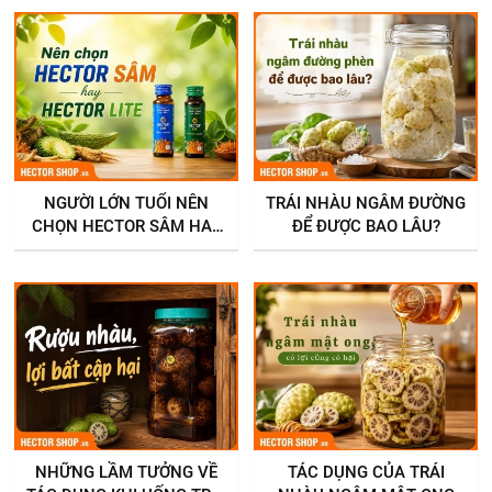
COLLAGEN PLUS?
NGƯỜI LỚN TUỔI NÊN
TRÁI NHÀU NGÂM ĐƯỜNG
CHỌN HECTOR SÂM HAY
ĐỂ ĐƯỢC BAO LÂU?
HECTOR LITE?
NHỮNG LẦM TƯỞNG VỀ
TÁC DỤNG CỦA TRÁI