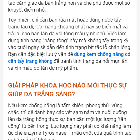
tạo cảm giác da bạn trắng hơn và che phủ được một số
khuyết điểm nhỏ.
Tuy nhiên, chỉ cần bạn rửa mặt hoặc dùng nước tẩy
trang lau đi, lớp màng khoáng chất này sẽ biến mất và
trả lại cho bạn làn da với tông màu y như cũ. Việc lạm
dụng tính năng "nâng tông" này mà không tẩy trang kỹ
vào cuối ngày sẽ dẫn đến tình trạng bít tắc lỗ chân lông.
Bạn cần đặc biệt lưu ý vấn đề
dùng kem chống nắng có
cần tẩy trang không
để tránh tình trạng da nổi mụn ẩn
và xỉn màu do tàn dư mỹ phẩm.
GIẢI PHÁP KHOA HỌC NÀO MỚI THỰC SỰ
GIÚP DA TRẮNG SÁNG?
Nếu kem chống nắng là tấm khiên "phòng thủ" vững
chắc, thì để đánh bay các vết sạm nám và nuôi dưỡng
làn da trắng hồng thực sự, bạn cần một lực lượng "tấn
công" từ bên trong. Lực lượng này phải có khả năng làm
ức chế enzyme Tyrosinase – mấu chốt của quá trình tạo
ra hắc sắc tố Melanin.