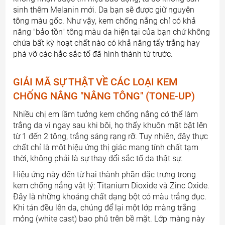
sinh thêm Melanin mới. Da bạn sẽ được giữ nguyên
tông màu gốc. Như vậy, kem chống nắng chỉ có khả
năng "bảo tồn" tông màu da hiện tại của bạn chứ không
chứa bất kỳ hoạt chất nào có khả năng tẩy trắng hay
phá vỡ các hắc sắc tố đã hình thành từ trước.
GIẢI MÃ SỰ THẬT VỀ CÁC LOẠI KEM
CHỐNG NẮNG "NÂNG TÔNG" (TONE-UP)
Nhiều chị em lầm tưởng kem chống nắng có thể làm
trắng da vì ngay sau khi bôi, họ thấy khuôn mặt bật lên
từ 1 đến 2 tông, trắng sáng rạng rỡ. Tuy nhiên, đây thực
chất chỉ là một hiệu ứng thị giác mang tính chất tạm
thời, không phải là sự thay đổi sắc tố da thật sự.
Hiệu ứng này đến từ hai thành phần đặc trưng trong
kem chống nắng vật lý: Titanium Dioxide và Zinc Oxide.
Đây là những khoáng chất dạng bột có màu trắng đục.
Khi tán đều lên da, chúng để lại một lớp màng trắng
mỏng (white cast) bao phủ trên bề mặt. Lớp màng này