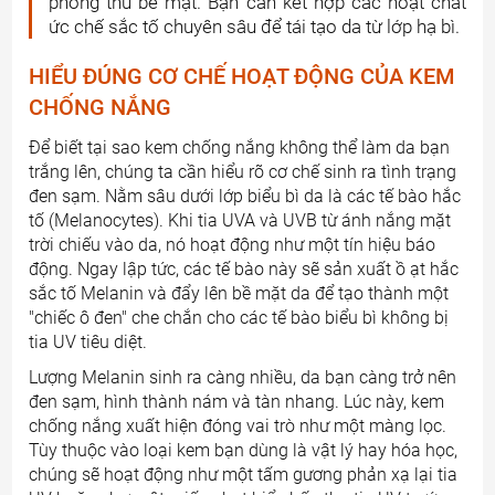
phòng thủ bề mặt. Bạn cần kết hợp các hoạt chất
ức chế sắc tố chuyên sâu để tái tạo da từ lớp hạ bì.
HIỂU ĐÚNG CƠ CHẾ HOẠT ĐỘNG CỦA KEM
CHỐNG NẮNG
Để biết tại sao kem chống nắng không thể làm da bạn
trắng lên, chúng ta cần hiểu rõ cơ chế sinh ra tình trạng
đen sạm. Nằm sâu dưới lớp biểu bì da là các tế bào hắc
tố (Melanocytes). Khi tia UVA và UVB từ ánh nắng mặt
trời chiếu vào da, nó hoạt động như một tín hiệu báo
động. Ngay lập tức, các tế bào này sẽ sản xuất ồ ạt hắc
sắc tố Melanin và đẩy lên bề mặt da để tạo thành một
"chiếc ô đen" che chắn cho các tế bào biểu bì không bị
tia UV tiêu diệt.
Lượng Melanin sinh ra càng nhiều, da bạn càng trở nên
đen sạm, hình thành nám và tàn nhang. Lúc này, kem
chống nắng xuất hiện đóng vai trò như một màng lọc.
Tùy thuộc vào loại kem bạn dùng là vật lý hay hóa học,
chúng sẽ hoạt động như một tấm gương phản xạ lại tia