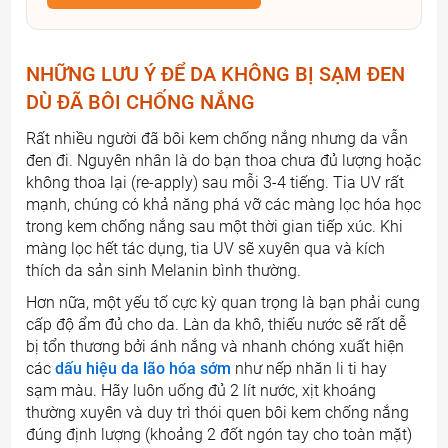
NHỮNG LƯU Ý ĐỂ DA KHÔNG BỊ SẠM ĐEN
DÙ ĐÃ BÔI CHỐNG NẮNG
Rất nhiều người đã bôi kem chống nắng nhưng da vẫn
đen đi. Nguyên nhân là do bạn thoa chưa đủ lượng hoặc
không thoa lại (re-apply) sau mỗi 3-4 tiếng. Tia UV rất
mạnh, chúng có khả năng phá vỡ các màng lọc hóa học
trong kem chống nắng sau một thời gian tiếp xúc. Khi
màng lọc hết tác dụng, tia UV sẽ xuyên qua và kích
thích da sản sinh Melanin bình thường.
Hơn nữa, một yếu tố cực kỳ quan trọng là bạn phải cung
cấp độ ẩm đủ cho da. Làn da khô, thiếu nước sẽ rất dễ
bị tổn thương bởi ánh nắng và nhanh chóng xuất hiện
các
dấu hiệu da lão hóa sớm
như nếp nhăn li ti hay
sạm màu. Hãy luôn uống đủ 2 lít nước, xịt khoáng
thường xuyên và duy trì thói quen bôi kem chống nắng
đúng định lượng (khoảng 2 đốt ngón tay cho toàn mặt)