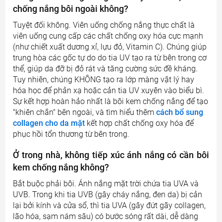
chống nắng bôi ngoài không?
Tuyệt đối không. Viên uống chống nắng thực chất là
viên uống cung cấp các chất chống oxy hóa cực mạnh
(như chiết xuất dương xỉ, lựu đỏ, Vitamin C). Chúng giúp
trung hòa các gốc tự do do tia UV tạo ra từ bên trong cơ
thể, giúp da đỡ bị đỏ rát và tăng cường sức đề kháng.
Tuy nhiên, chúng KHÔNG tạo ra lớp màng vật lý hay
hóa học để phản xạ hoặc cản tia UV xuyên vào biểu bì.
Sự kết hợp hoàn hảo nhất là bôi kem chống nắng để tạo
"khiên chắn" bên ngoài, và tìm hiểu thêm
cách bổ sung
collagen cho da mặt
kết hợp chất chống oxy hóa để
phục hồi tổn thương từ bên trong.
Ở trong nhà, không tiếp xúc ánh nắng có cần bôi
kem chống nắng không?
Bắt buộc phải bôi. Ánh nắng mặt trời chứa tia UVA và
UVB. Trong khi tia UVB (gây cháy nắng, đen da) bị cản
lại bởi kính và cửa sổ, thì tia UVA (gây đứt gãy collagen,
lão hóa, sạm nám sâu) có bước sóng rất dài, dễ dàng