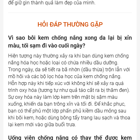
để giữ gìn thành quả làm đẹp của mình.
HỎI ĐÁP THƯỜNG GẶP
Vì sao bôi kem chống nắng xong da lại bị xỉn
màu, tối sạm đi vào cuối ngày?
Hiện tượng này thường xảy ra khi bạn dùng kem chống
nắng hóa học hoặc loại có chứa nhiều dầu dưỡng.
Trong ngày, da sẽ tiết ra bã nhờn (dầu thừa) trộn lẫn với
mồ hôi và các bộ lọc hóa học của kem chống nắng.
Hỗn hợp này khi tiếp xúc với không khí sẽ xảy ra quá
trình oxy hóa (tương tự như quả táo cắt ra bị thâm đen).
Sự oxy hóa này làm lớp kem trên mặt bị sậm màu
xuống, khiến da bạn trông xỉn và tối đi. Để khắc phục,
bạn có thể phủ một lớp phấn phủ kiềm dầu mỏng sau
khi bôi kem, hoặc dùng bông tẩy trang lau sạch và thoa
lại kem mới vào giữa buổi trưa.
Uống viên chống nắng có thay thế được kem