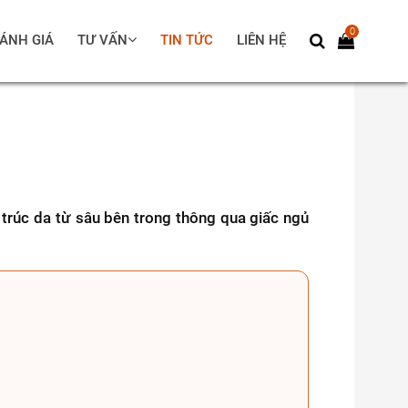
0
ÁNH GIÁ
TƯ VẤN
TIN TỨC
LIÊN HỆ
trúc da từ sâu bên trong thông qua giấc ngủ