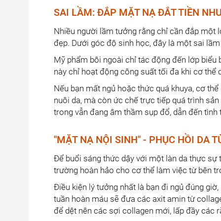
SAI LẦM: ĐẮP MẶT NẠ ĐẮT TIỀN NH
Nhiều người lầm tưởng rằng chỉ cần đắp một lớ
đẹp. Dưới góc độ sinh học, đây là một sai lầm
Mỹ phẩm bôi ngoài chỉ tác động đến lớp biểu bì
này chỉ hoạt động công suất tối đa khi cơ thể 
Nếu bạn mất ngủ hoặc thức quá khuya, cơ thể
nuôi da, mà còn ức chế trực tiếp quá trình sản
trong vẫn đang âm thầm sụp đổ, dẫn đến tình 
"MẶT NẠ NỘI SINH" - PHỤC HỒI DA
Để buổi sáng thức dậy với một làn da thực sự t
trường hoàn hảo cho cơ thể làm việc từ bên tr
Điều kiện lý tưởng nhất là bạn đi ngủ đúng giờ
tuần hoàn máu sẽ đưa các axit amin từ collage
để dệt nên các sợi collagen mới, lấp đầy các r