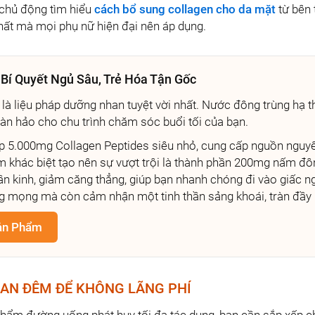
chủ động tìm hiểu
cách bổ sung collagen cho da mặt
từ bên 
nhất mà mọi phụ nữ hiện đại nên áp dụng.
 Bí Quyết Ngủ Sâu, Trẻ Hóa Tận Gốc
là liệu pháp dưỡng nhan tuyệt vời nhất. Nước đông trùng hạ 
oàn hảo cho chu trình chăm sóc buổi tối của bạn.
 5.000mg Collagen Peptides siêu nhỏ, cung cấp nguồn nguyên
m khác biệt tạo nên sự vượt trội là thành phần 200mg nấm đôn
ần kinh, giảm căng thẳng, giúp bạn nhanh chóng đi vào giấc n
ng mọng mà còn cảm nhận một tinh thần sảng khoái, tràn đầy
Sản Phẩm
BAN ĐÊM ĐỂ KHÔNG LÃNG PHÍ
ẩm đường uống phát huy tối đa tác dụng, bạn cần sắp xếp ch