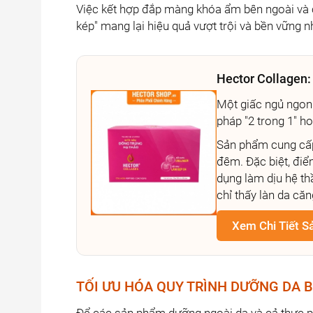
Việc kết hợp đắp màng khóa ẩm bên ngoài và 
kép" mang lại hiệu quả vượt trội và bền vững 
Hector Collagen:
Một giấc ngủ ngon 
pháp "2 trong 1" h
Sản phẩm cung cấp
đêm. Đặc biệt, điể
dụng làm dịu hệ th
chỉ thấy làn da că
Xem Chi Tiết 
TỐI ƯU HÓA QUY TRÌNH DƯỠNG DA 
Để các sản phẩm dưỡng ngoài da và cả thực ph