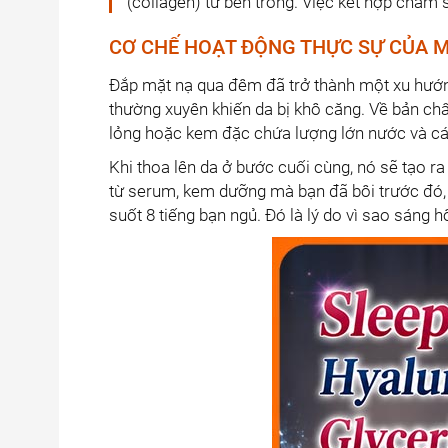
(collagen) từ bên trong. Việc kết hợp chăm 
CƠ CHẾ HOẠT ĐỘNG THỰC SỰ CỦA 
Đắp mặt nạ qua đêm đã trở thành một xu hướng
thường xuyên khiến da bị khô căng. Về bản ch
lỏng hoặc kem đặc chứa lượng lớn nước và các
Khi thoa lên da ở bước cuối cùng, nó sẽ tạo 
từ serum, kem dưỡng mà bạn đã bôi trước đó, k
suốt 8 tiếng bạn ngủ. Đó là lý do vì sao sáng