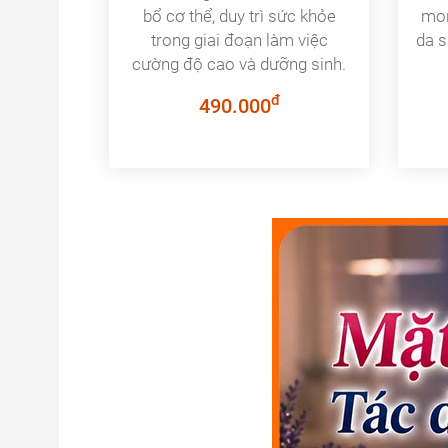
bổ cơ thể, duy trì sức khỏe
mon
trong giai đoạn làm việc
da s
cường độ cao và dưỡng sinh.
đ
490.000