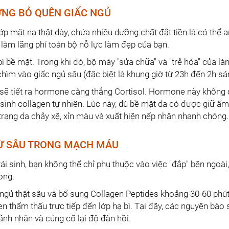
ƯNG BỎ QUÊN GIẤC NGỦ
p mặt nạ thật dày, chứa nhiều dưỡng chất đắt tiền là có thể a
 làm lãng phí toàn bộ nỗ lực làm đẹp của bạn.
 bề mặt. Trong khi đó, bộ máy "sửa chữa" và "trẻ hóa" của làn
chìm vào giấc ngủ sâu (đặc biệt là khung giờ từ 23h đến 2h sá
 sẽ tiết ra hormone căng thẳng Cortisol. Hormone này không
 sinh collagen tự nhiên. Lúc này, dù bề mặt da có được giữ ẩm
trạng da chảy xệ, xỉn màu và xuất hiện nếp nhăn nhanh chóng.
 TỪ SÂU TRONG MẠCH MÁU
ái sinh, bạn không thể chỉ phụ thuộc vào việc "đắp" bên ngoà
ong.
, ngủ thật sâu và bổ sung Collagen Peptides khoảng 30-60 phút
n thẩm thấu trực tiếp đến lớp hạ bì. Tại đây, các nguyên bào 
ãnh nhăn và củng cố lại độ đàn hồi.