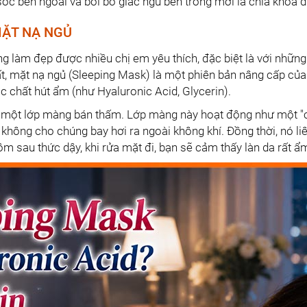
sóc bên ngoài và bồi bổ giấc ngủ bên trong mới là chìa khóa 
MẶT NẠ NGỦ
 làm đẹp được nhiều chị em yêu thích, đặc biệt là với những
ất, mặt nạ ngủ (Sleeping Mask) là một phiên bản nâng cấp củ
 chất hút ẩm (như Hyaluronic Acid, Glycerin).
ra một lớp màng bán thấm. Lớp màng này hoạt động như một "ch
hông cho chúng bay hơi ra ngoài không khí. Đồng thời, nó li
 hôm sau thức dậy, khi rửa mặt đi, bạn sẽ cảm thấy làn da rấ