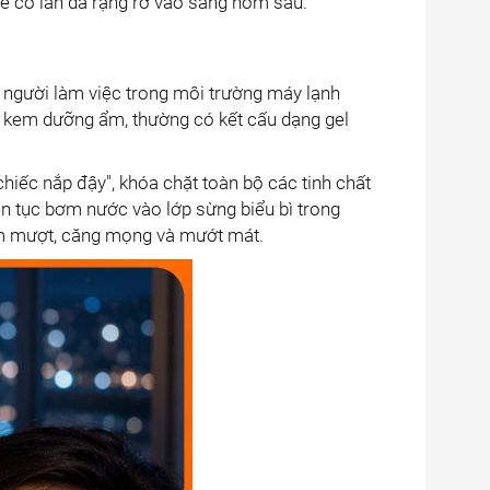
để có làn da rạng rỡ vào sáng hôm sau.
 người làm việc trong môi trường máy lạnh
a kem dưỡng ẩm, thường có kết cấu dạng gel
iếc nắp đậy", khóa chặt toàn bộ các tinh chất
ên tục bơm nước vào lớp sừng biểu bì trong
t ẩm mượt, căng mọng và mướt mát.