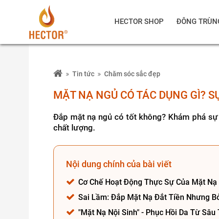
HECTOR SHOP
ĐÔNG TRÙN
Tin tức
Chăm sóc sắc đẹp
MẶT NẠ NGỦ CÓ TÁC DỤNG GÌ? S
Đắp mặt nạ ngủ có tốt không? Khám phá sự t
chất lượng.
Nội dung chính của bài viết
Cơ Chế Hoạt Động Thực Sự Của Mặt Nạ
Sai Lầm: Đắp Mặt Nạ Đắt Tiền Nhưng B
"Mặt Nạ Nội Sinh" - Phục Hồi Da Từ Sâ