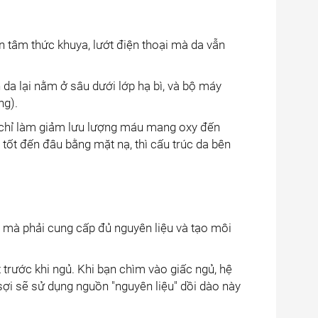
n tâm thức khuya, lướt điện thoại mà da vẫn
 da lại nằm ở sâu dưới lớp hạ bì, và bộ máy
ng).
 chỉ làm giảm lưu lượng máu mang oxy đến
 tốt đến đâu bằng mặt nạ, thì cấu trúc da bên
i, mà phải cung cấp đủ nguyên liệu và tạo môi
 trước khi ngủ. Khi bạn chìm vào giấc ngủ, hệ
sợi sẽ sử dụng nguồn "nguyên liệu" dồi dào này