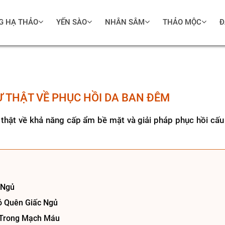
G HẠ THẢO
YẾN SÀO
NHÂN SÂM
THẢO MỘC
Đ
Ự THẬT VỀ PHỤC HỒI DA BAN ĐÊM
hật về khả năng cấp ẩm bề mặt và giải pháp phục hồi cấu 
 Ngủ
ỏ Quên Giấc Ngủ
u Trong Mạch Máu