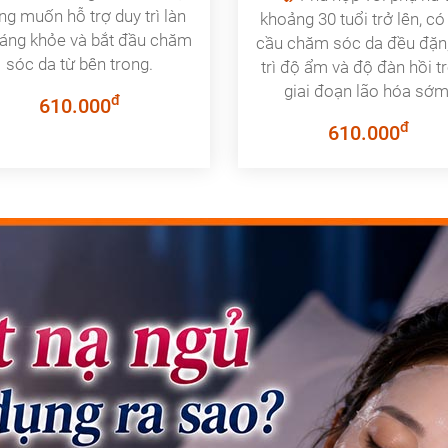
g muốn hỗ trợ duy trì làn
khoảng 30 tuổi trở lên, có
áng khỏe và bắt đầu chăm
cầu chăm sóc da đều đặn
sóc da từ bên trong.
trì độ ẩm và độ đàn hồi t
giai đoạn lão hóa sớm
đ
610.000
đ
610.000