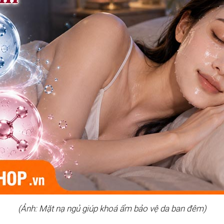
(Ảnh: Mặt nạ ngủ giúp khoá ẩm bảo vệ da ban đêm)