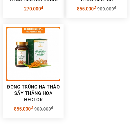
đ
đ
đ
270.000
855.000
900.000
ĐÔNG TRÙNG HẠ THẢO
SẤY THĂNG HOA
HECTOR
đ
đ
855.000
900.000